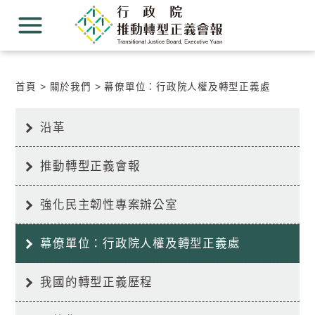
跳
跳
到
到
主
主
要
要
內
內
容
容
首頁
關於我們
幕僚單位：行政院人權及轉型正義處
區
區
塊
塊
Go
沿革
To
Center
block
推動轉型正義會報
強化民主韌性專案辦公室
幕僚單位：行政院人權及轉型正義處
我國的轉型正義歷程