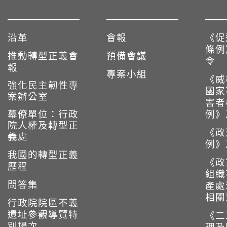
沿革
會報
《促
條例
推動轉型正義會
預備會議
令
報
專案小組
《威
強化民主韌性專
國家
案辦公室
害者
幕僚單位：行政
例》
院人權及轉型正
《政
義處
例》
我國的轉型正義
《政
歷程
組織
問答集
產處
相關
行政院院區不義
遺址參觀導覽特
《二
別場次