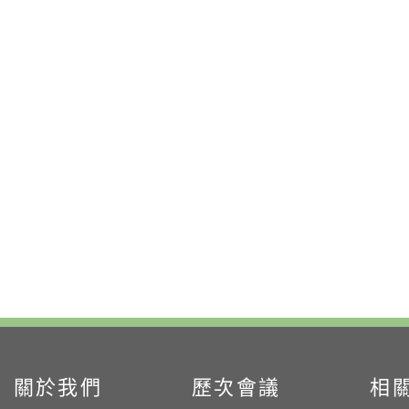
:::
關於我們
歷次會議
相