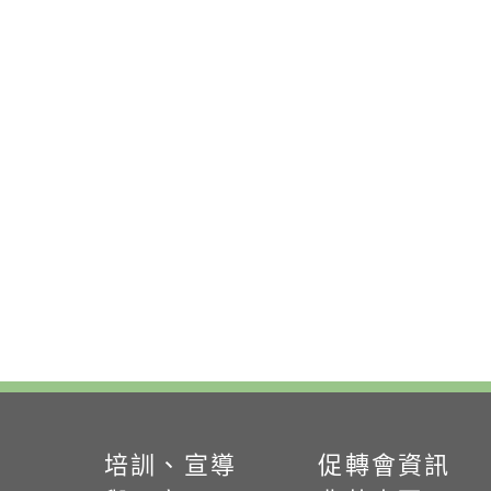
培訓、宣導
促轉會資訊