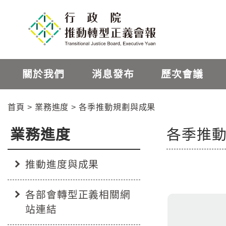
跳
跳
到
到
主
主
要
要
內
內
容
容
關於我們
消息發布
歷次會議
區
區
塊
塊
首頁
業務進度
各季推動規劃與成果
Go
To
Center
業務進度
各季推
:::
block
推動進度與成果
:::
各部會轉型正義相關網
站連結