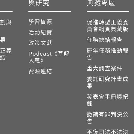
與研究
典藏專區
學習資源
劃與
促進轉型正義委
員會網頁典藏版
活動紀實
果
任務總結報告
政策文獻
正義
歷年任務推動報
Podcast《善解
結
告
人義》
重大調查案件
資源連結
委託研究計畫成
果
發表會手冊與紀
錄
撤銷有罪判決公
告
平復司法不法決