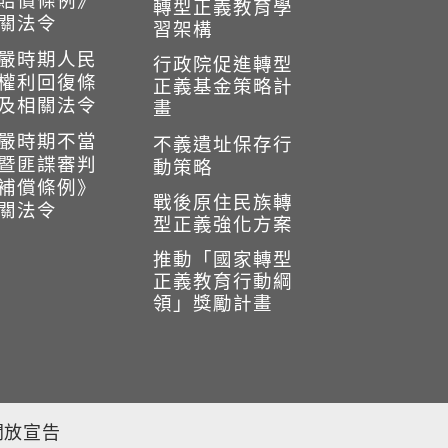
賠償條例》
轉型正義教育學
關法令
習架構
嚴時期人民
行政院促進轉型
權利回復條
正義基金策略計
及相關法令
畫
嚴時期不當
不義遺址保存行
暨匪諜審判
動策略
補償條例》
戰後原住民族轉
關法令
型正義強化方案
推動「國家轉型
正義教育行動綱
領」獎勵計畫
開放宣告