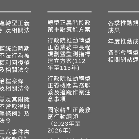
轉型正義階段政
進轉型正義
各季推動規
策重點策進方案
》及相關法
成果
行政院推動轉型
年度推動成
正義業務中長程
權統治時期
各部會轉型
規劃暨監測指標
不法行為被
相關網站連
建立方案(112
權利回復條
年至115年)
及相關法令
行政院推動轉型
治檔案條
正義機關業務聯
及相關法令
繫及追蹤作業注
意事項
黨及其附隨
不當取得財
國家轉型正義教
理條例》及
育行動綱領
法令
（2023年至
2026年）
二八事件處